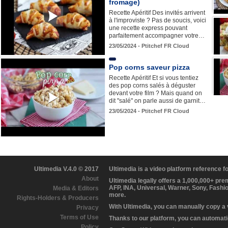
fromage)
Recette Apéritif Des invités arrivent
à l'improviste ? Pas de soucis, voici
une recette express pouvant
parfaitement accompagner votre…
23/05/2024 - Ptitchef FR Cloud
Pop corns saveur pizza
Recette Apéritif Et si vous tentiez
des pop corns salés à déguster
devant votre film ? Mais quand on
dit "salé" on parle aussi de garnit…
23/05/2024 - Ptitchef FR Cloud
Ultimedia V.4.0 © 2017
Ultimedia is a video platform reference 
About
Ultimedia legally offers a 1,000,000+ pr
AFP, INA, Universal, Warner, Sony, Fashi
Media & Editors
more.
Rights-Holders & Producers
With Ultimedia, you can manually copy a
Privacy
Terms of Use
Thanks to our platform, you can automatic
Policy