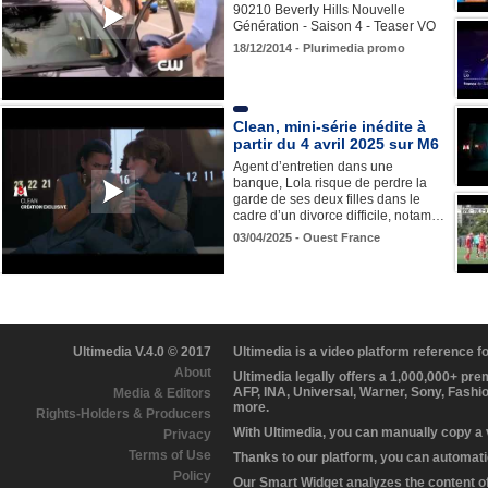
90210 Beverly Hills Nouvelle
Génération - Saison 4 - Teaser VO
18/12/2014 - Plurimedia promo
Clean, mini-série inédite à
partir du 4 avril 2025 sur M6
Agent d’entretien dans une
banque, Lola risque de perdre la
garde de ses deux filles dans le
cadre d’un divorce difficile, notam…
03/04/2025 - Ouest France
Ultimedia V.4.0 © 2017
Ultimedia is a video platform reference 
About
Ultimedia legally offers a 1,000,000+ pr
AFP, INA, Universal, Warner, Sony, Fashi
Media & Editors
more.
Rights-Holders & Producers
With Ultimedia, you can manually copy a
Privacy
Terms of Use
Thanks to our platform, you can automatic
Policy
Our Smart Widget analyzes the content of 