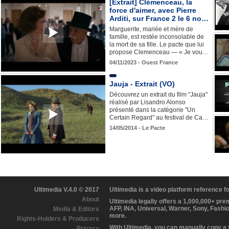
[Extrait] Clémenceau, la
force d'aimer, avec Pierre
Arditi, sur France 2 le 6 no…
Marguerite, mariée et mère de
famille, est restée inconsolable de
la mort de sa fille. Le pacte que lui
propose Clemenceau — « Je vou…
04/11/2023 - Ouest France
Jauja - Extrait (VO)
Découvrez un extrait du film "Jauja"
réalisé par Lisandro Alonso
présenté dans la catégorie "Un
Certain Regard" au festival de Ca…
14/05/2014 - Le Pacte
Ultimedia V.4.0 © 2017
Ultimedia is a video platform reference 
About
Ultimedia legally offers a 1,000,000+ pr
AFP, INA, Universal, Warner, Sony, Fashi
Media & Editors
more.
Rights-Holders & Producers
With Ultimedia, you can manually copy a
Privacy