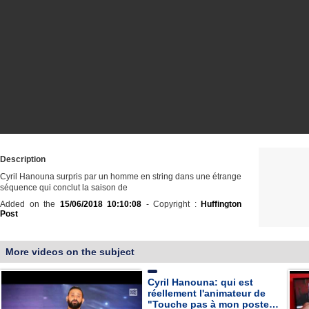
Description
Cyril Hanouna surpris par un homme en string dans une étrange
séquence qui conclut la saison de
Added on the
15/06/2018 10:10:08
- Copyright :
Huffington
Post
More videos on the subject
Cyril Hanouna: qui est
réellement l'animateur de
"Touche pas à mon poste…