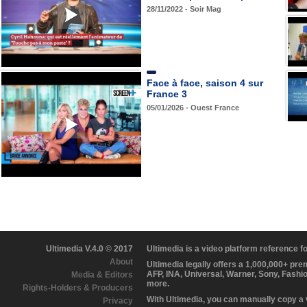
28/11/2022 - Soir Mag
Face à face, saison 4 sur
France 3
05/01/2026 - Ouest France
Ultimedia V.4.0 © 2017
Ultimedia is a video platform reference 
About
Ultimedia legally offers a 1,000,000+ pr
AFP, INA, Universal, Warner, Sony, Fashi
Media & Editors
more.
Rights-Holders & Producers
With Ultimedia, you can manually copy a
Privacy