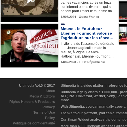
par les vacanciers après un buzz
sur Internet et des riverains qui se
battent pour limiter le tourisme da…
12/05/2024 - Ouest France
Meuse : le Youtubeur
Etienne Fourmont valorise
l'agriculture sur les résea…
Invité lors de l'assemblée générale
des Jeunes agriculteurs de la
Meuse, à Vigneulles-lès-
Hattonchâtel, Etienne Fourmont,…
14/02/2020 - L'Est Républicain
Ultimedia V.4.0 © 2017
Ultimedia is a video platform reference 
About
Ultimedia legally offers a 1,000,000+ pr
AFP, INA, Universal, Warner, Sony, Fashi
Media & Editors
more.
Rights-Holders & Producers
With Ultimedia, you can manually copy a
Privacy
Terms of Use
Thanks to our platform, you can automatic
Policy
Our Smart Widget analyzes the content of 
Politique de confidentialité
More than 400 European websites already 