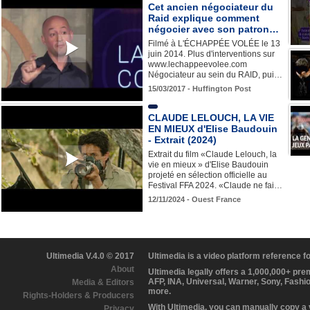
Cet ancien négociateur du
Raid explique comment
négocier avec son patron…
Filmé à L'ÉCHAPPÉE VOLÉE le 13
juin 2014. Plus d'interventions sur
www.lechappeevolee.com
Négociateur au sein du RAID, pui…
15/03/2017 - Huffington Post
CLAUDE LELOUCH, LA VIE
EN MIEUX d'Elise Baudouin
- Extrait (2024)
Extrait du film «Claude Lelouch, la
vie en mieux » d'Elise Baudouin
projeté en sélection officielle au
Festival FFA 2024. «Claude ne fai…
12/11/2024 - Ouest France
Ultimedia V.4.0 © 2017
Ultimedia is a video platform reference 
About
Ultimedia legally offers a 1,000,000+ pr
AFP, INA, Universal, Warner, Sony, Fashi
Media & Editors
more.
Rights-Holders & Producers
With Ultimedia, you can manually copy a
Privacy