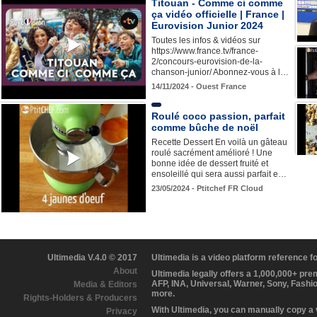
Titouan - Comme ci comme
ça vidéo officielle | France |
Eurovision Junior 2024
Toutes les infos & vidéos sur
https://www.france.tv/france-
2/concours-eurovision-de-la-
chanson-junior/ Abonnez-vous à l…
14/11/2024 - Ouest France
Roulé coco passion, parfait
comme bûche de noël
Recette Dessert En voilà un gâteau
roulé sacrément amélioré ! Une
bonne idée de dessert fruité et
ensoleillé qui sera aussi parfait e…
23/05/2024 - Ptitchef FR Cloud
Ultimedia V.4.0 © 2017
Ultimedia is a video platform reference 
About
Ultimedia legally offers a 1,000,000+ pr
AFP, INA, Universal, Warner, Sony, Fashi
Media & Editors
more.
Rights-Holders & Producers
With Ultimedia, you can manually copy a
Privacy