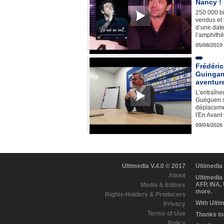
Nancy ! 
250 000 bi
vendus et 
d’une date
l’amphith
05/08/2019
Frédéri
Guingam
aventure
L'entraîne
Guéguen s'
déplaceme
l'En Avan
09/04/2026
Ultimedia V.4.0 © 2017
Ultimedia
About
Ultimedia
AFP, INA,
Media & Editors
more.
Rights-Holders & Producers
With Ulti
Privacy
Terms of Use
Thanks to 
Policy