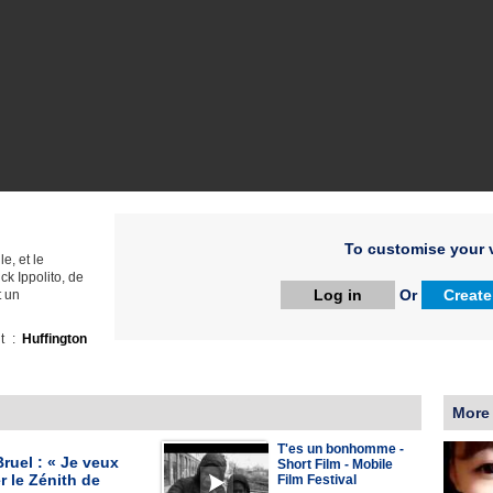
To customise your v
e, et le
ck Ippolito, de
Log in
Or
Create
t un
ht :
Huffington
More
T'es un bonhomme -
Bruel : « Je veux
Short Film - Mobile
r le Zénith de
Film Festival