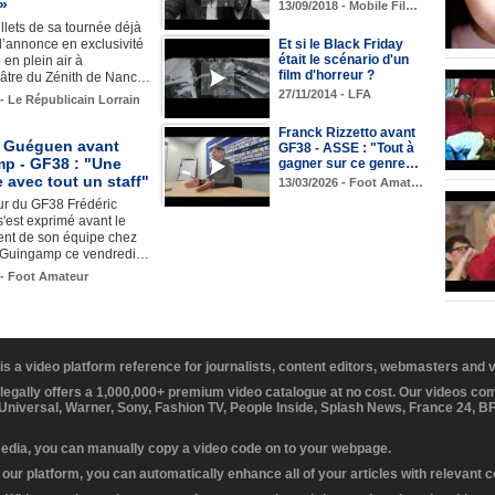
»
13/09/2018 - Mobile Fil…
llets de sa tournée déjà
l’annonce en exclusivité
Et si le Black Friday
était le scénario d'un
 en plein air à
film d'horreur ?
éâtre du Zénith de Nanc…
27/11/2014 - LFA
 - Le Républicain Lorrain
Franck Rizzetto avant
c Guéguen avant
GF38 - ASSE : "Tout à
p - GF38 : "Une
gagner sur ce genre…
 avec tout un staff"
13/03/2026 - Foot Amat…
ur du GF38 Frédéric
est exprimé avant le
nt de son équipe chez
t Guingamp ce vendredi…
 - Foot Amateur
 is a video platform reference for journalists, content editors, webmasters and
 legally offers a 1,000,000+ premium video catalogue at no cost. Our videos c
 Universal, Warner, Sony, Fashion TV, People Inside, Splash News, France 24, 
media, you can manually copy a video code on to your webpage.
our platform, you can automatically enhance all of your articles with relevant 