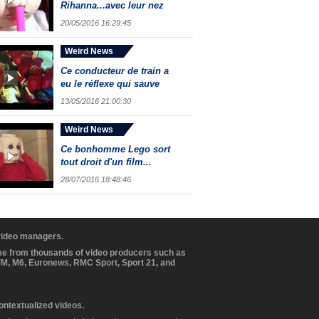
Rihanna...avec leur nez
20/05/2016 16:29:45
Weird News
Ce conducteur de train a
eu le réflexe qui sauve
13/05/2016 21:00:30
Weird News
Ce bonhomme Lego sort
tout droit d'un film...
28/07/2016 18:48:46
 video managers.
ome from thousands of video producers such as
BFM, M6, Euronews, RMC Sport, Sport 21, and
contextualized videos.