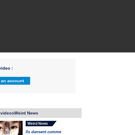
ideo :
 an account
 videosWeird News
Weird News
Ils dansent comme