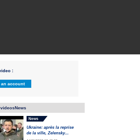
ideo :
 an account
 videosNews
News
Ukraine: après la reprise
de la ville, Zelensky...