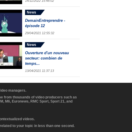
14/11/2022 15:48:02
News
DemainEntreprendre -
épisode 12
29/04/2021 12:55:32
News
Ouverture d'un nouveau
secteur: combien de
temps...
13/04/2021 11:37:13
 video managers.
ome from thousands of video producers such as
BFM, M6, Euronews, RMC Sport, Sport 21, and
contextualized videos.
elated to your topic in less than one second.