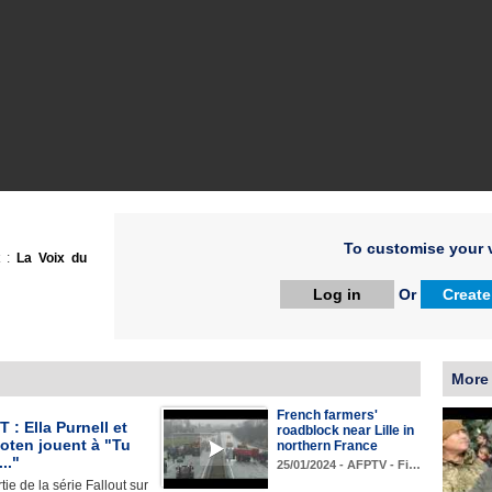
To customise your v
t :
La Voix du
Log in
Or
Create
More
French farmers'
: Ella Purnell et
roadblock near Lille in
oten jouent à "Tu
northern France
.."
25/01/2024 - AFPTV - Fi…
tie de la série Fallout sur