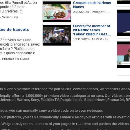
o, Ella Purnell et Aaron
Croquettes de haricots
blancs
participé à notre
Tu préfères..." !
23/05/2024 - Ptitchef F…
- Serieously
Funeral for member of
tes de haricots
hit Netflix series
'Fauda' killed in Gaza…
13/11/2023 - AFPTV - Fi…
éritif Vous avez une
aricots blancs et ne savez
n faire ? Plutôt que de
 tels quels dans votre c…
 - Ptitchef FR Cloud
 is a video platform reference for journalists, content editors, webmasters and
 legally offers a 1,000,000+ premium video catalogue at no cost. Our videos c
 Universal, Warner, Sony, Fashion TV, People Inside, Splash News, France 24, 
media, you can manually copy a video code on to your webpage.
our platform, you can automatically enhance all of your articles with relevant 
Widget analyzes the content of your pages in real-time and pushes the videos r