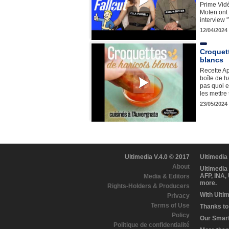
Prime Vidé
Moten ont 
interview "
12/04/2024 
Croquet
blancs
Recette Ap
boîte de h
pas quoi e
les mettre
23/05/2024
Ultimedia V.4.0 © 2017
Ultimedia
About
Ultimedia
AFP, INA,
Media & Editors
more.
Rights-Holders & Producers
With Ulti
Privacy
Terms of Use
Thanks to 
Policy
Our Smart 
Politique de confidentialité